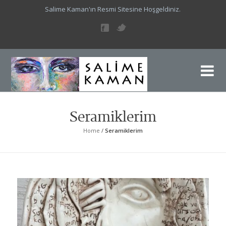
Salime Kaman'ın Resmi Sitesine Hoşgeldiniz.
Sa
Sal
Seramiklerim
Home
/
Seramiklerim