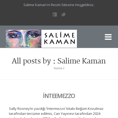
Salime Kaman'ın Resmi Sitesine Hoşgeldiniz.
Sa
Sal
All posts by : Salime Kaman
Home
/
İNTEEMEZZO
Sally Rooney’in yazdığı ‘İntermezzo’ kitabı Beğüm Kovulmaz
tarafindan tercüme edilmis, Can Yayınevi tarafından 2024