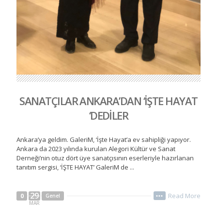
SANATÇILAR ANKARA’DAN ‘İŞTE HAYAT
‘DEDİLER
Ankara’ya geldim. GaleriM, ‘İşte Hayat’a ev sahipliği yapıyor.
Ankara da 2023 yılında kurulan Alegori Kültür ve Sanat
Derneği’nin otuz dört üye sanatçısının eserleriyle hazırlanan
tanıtım sergisi, ‘İŞTE HAYAT’ GaleriM de ...
29
Read More
0
Genel
•••
MAR