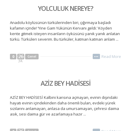
YOLCULUK NEREYE?
Anadolu köylüsünün türkülerinden biri, çığırmaya başladı
kafamın içinde! ‘Yine Gam Yükünün Kervanı geldi.’ Köyden
kente gitmek isteyen insanların öyküsünü yanık yanık anlatan
türkü. Türküleri severim. Bu türküler, katman katman anlam ...
26
Read More
0
Genel
•••
JUL
AZİZ BEY HADİSESİ
AZİZ BEY HADİSESİ Kalbini karısına açmayan, evinin dışındaki
hayatı evinin içindekinden daha önemli bulan, evdeki yürek
sızılarını anlamayan, anlasa da umursamayan, çehresi daima
asık, sesi daima gür ve azarlamaya hazır ...