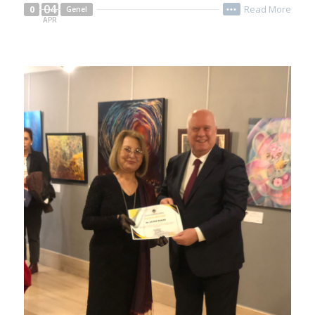
04
Read More
0
Genel
•••
APR