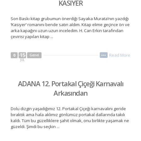
KASİYER
Son Baskı kitap grubumun önerdiği Sayaka Murata’nın yazdığı
‘Kasiyer’ romanını bende satın aldım. Kitap elime geçince ön ve
arka kapağını uzun uzun inceledim. H. Can Erkin tarafından
çevirisi yapılan kitap ...
15
Read More
0
Genel
•••
JUL
ADANA 12. Portakal Çiçeği Karnavalı
Arkasından
Dolu dizgin yaşadığımız 12. Portakal Çiçeği karnavalını geride
bıraktık ama hala aklımız gönlümüz portakal dallarında takılı
kaldı. Tüm bu güzelliklere şahit olmak, onu birlikte yaşamak ne
güzeldi. Şimdi bu seçkin ...