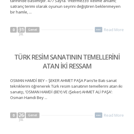
tarihinde basılmıştır. 477 Sayfa. ‘İntermezzo’ kelime anlamı;
satranç terimi olarak oyunun seyrini değiştiren beklenmeyen
bir hamle, ...
31
Read More
0
Genel
•••
JUL
TÜRK RESİM SANATININ TEMELLERİNİ
ATAN İKİ RESSAM
OSMAN HAMDİ BEY – ŞEKER AHMET PAŞA Paris’te Batı sanat
tekniklerini öğrenerek Türk resim sanatının temellerini atan iki
sanatçı, ‘OSMAN HAMDİ (BEY) VE (Şeker) AHMET ALİ PAŞA’:
Osman Hamdi Bey ...
26
Read More
0
Genel
•••
JUL