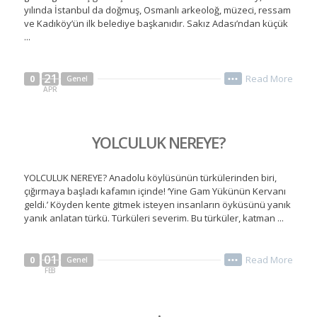
yılında İstanbul da doğmuş, Osmanlı arkeoloğ, müzeci, ressam
ve Kadıköy’ün ilk belediye başkanıdır. Sakız Adası’ndan küçük
...
21
Read More
0
Genel
•••
APR
YOLCULUK NEREYE?
YOLCULUK NEREYE? Anadolu köylüsünün türkülerinden biri,
çığırmaya başladı kafamın içinde! ‘Yine Gam Yükünün Kervanı
geldi.’ Köyden kente gitmek isteyen insanların öyküsünü yanık
yanık anlatan türkü. Türküleri severim. Bu türküler, katman ...
01
Read More
0
Genel
•••
FEB