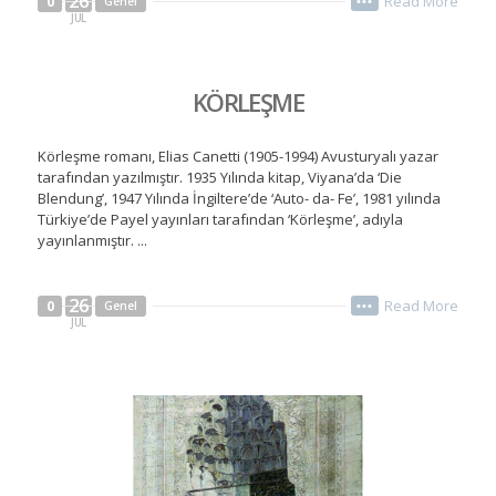
26
Read More
0
Genel
•••
JUL
KÖRLEŞME
Körleşme romanı, Elias Canetti (1905-1994) Avusturyalı yazar
tarafından yazılmıştır. 1935 Yılında kitap, Viyana’da ‘Die
Blendung’, 1947 Yılında İngiltere’de ‘Auto- da- Fe’, 1981 yılında
Türkiye’de Payel yayınları tarafından ‘Körleşme’, adıyla
yayınlanmıştır. ...
26
Read More
0
Genel
•••
JUL