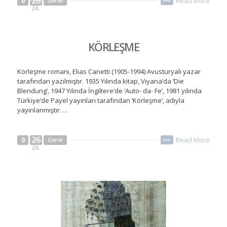
26
Read More
0
Genel
•••
JUL
KÖRLEŞME
Körleşme romanı, Elias Canetti (1905-1994) Avusturyalı yazar
tarafından yazılmıştır. 1935 Yılında kitap, Viyana’da ‘Die
Blendung’, 1947 Yılında İngiltere’de ‘Auto- da- Fe’, 1981 yılında
Türkiye’de Payel yayınları tarafından ‘Körleşme’, adıyla
yayınlanmıştır. ...
26
Read More
0
Genel
•••
JUL