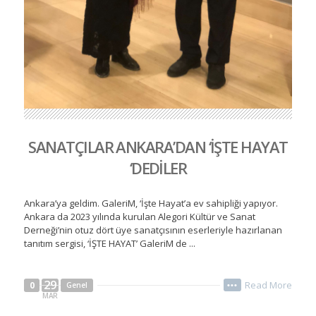
SANATÇILAR ANKARA’DAN ‘İŞTE HAYAT
‘DEDİLER
Ankara’ya geldim. GaleriM, ‘İşte Hayat’a ev sahipliği yapıyor.
Ankara da 2023 yılında kurulan Alegori Kültür ve Sanat
Derneği’nin otuz dört üye sanatçısının eserleriyle hazırlanan
tanıtım sergisi, ‘İŞTE HAYAT’ GaleriM de ...
29
Read More
0
Genel
•••
MAR