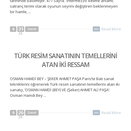
tarihinde basılmıştır. 477 Sayfa. ‘İntermezzo’ kelime anlamı;
satranç terimi olarak oyunun seyrini değiştiren beklenmeyen
bir hamle, ...
31
Read More
0
Genel
•••
JUL
TÜRK RESİM SANATININ TEMELLERİNİ
ATAN İKİ RESSAM
OSMAN HAMDİ BEY – ŞEKER AHMET PAŞA Paris’te Batı sanat
tekniklerini öğrenerek Türk resim sanatının temellerini atan iki
sanatçı, ‘OSMAN HAMDİ (BEY) VE (Şeker) AHMET ALİ PAŞA’:
Osman Hamdi Bey ...
26
Read More
0
Genel
•••
JUL