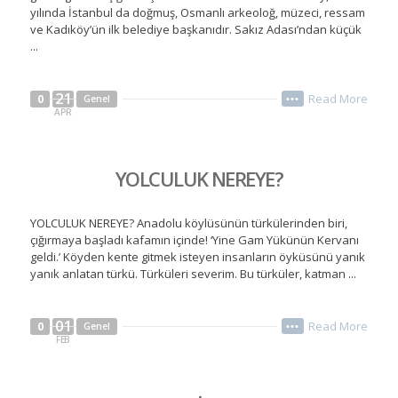
yılında İstanbul da doğmuş, Osmanlı arkeoloğ, müzeci, ressam
ve Kadıköy’ün ilk belediye başkanıdır. Sakız Adası’ndan küçük
...
21
Read More
0
Genel
•••
APR
YOLCULUK NEREYE?
YOLCULUK NEREYE? Anadolu köylüsünün türkülerinden biri,
çığırmaya başladı kafamın içinde! ‘Yine Gam Yükünün Kervanı
geldi.’ Köyden kente gitmek isteyen insanların öyküsünü yanık
yanık anlatan türkü. Türküleri severim. Bu türküler, katman ...
01
Read More
0
Genel
•••
FEB