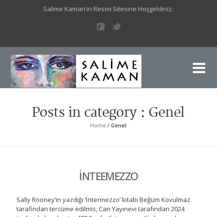
Salime Kaman'ın Resmi Sitesine Hoşgeldiniz.
Sa
Sal
Posts in category : Genel
Home
/
Genel
İNTEEMEZZO
Sally Rooney’in yazdığı ‘İntermezzo’ kitabı Beğüm Kovulmaz
tarafindan tercüme edilmis, Can Yayınevi tarafından 2024