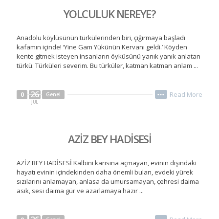
YOLCULUK NEREYE?
Anadolu köylüsünün türkülerinden biri, çığırmaya başladı
kafamın içinde! ‘Yine Gam Yükünün Kervanı geldi.’ Köyden
kente gitmek isteyen insanların öyküsünü yanık yanık anlatan
türkü. Türküleri severim. Bu türküler, katman katman anlam ...
26
Read More
0
Genel
•••
JUL
AZİZ BEY HADİSESİ
AZİZ BEY HADİSESİ Kalbini karısına açmayan, evinin dışındaki
hayatı evinin içindekinden daha önemli bulan, evdeki yürek
sızılarını anlamayan, anlasa da umursamayan, çehresi daima
asık, sesi daima gür ve azarlamaya hazır ...