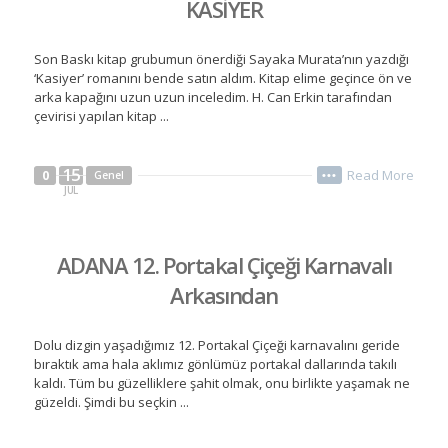
KASİYER
Son Baskı kitap grubumun önerdiği Sayaka Murata’nın yazdığı
‘Kasiyer’ romanını bende satın aldım. Kitap elime geçince ön ve
arka kapağını uzun uzun inceledim. H. Can Erkin tarafından
çevirisi yapılan kitap ...
15
Read More
0
Genel
•••
JUL
ADANA 12. Portakal Çiçeği Karnavalı
Arkasından
Dolu dizgin yaşadığımız 12. Portakal Çiçeği karnavalını geride
bıraktık ama hala aklımız gönlümüz portakal dallarında takılı
kaldı. Tüm bu güzelliklere şahit olmak, onu birlikte yaşamak ne
güzeldi. Şimdi bu seçkin ...