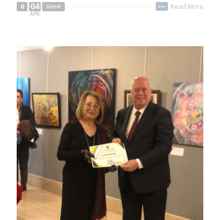
04
Read More
0
Genel
•••
APR