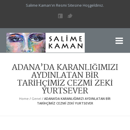
Salime Kaman'ın Resmi Sitesine Hoşgeldiniz.
Sa
Sal
ADANA’DA KARANLIĞIMIZI
AYDINLATAN BİR
TARİHÇİMİZ CEZMİ ZEKİ
YURTSEVER
Home
/
Genel
/
ADANA’DA KARANLIĞIMIZI AYDINLATAN BİR
TARİHÇİMİZ CEZMİ ZEKİ YURTSEVER