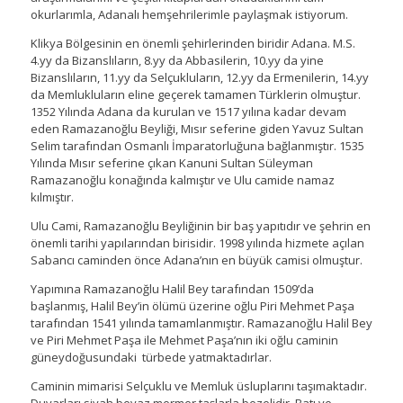
okurlarımla, Adanalı hemşehrilerimle paylaşmak istiyorum.
Klikya Bölgesinin en önemli şehirlerinden biridir Adana. M.S.
4.yy da Bizanslıların, 8.yy da Abbasilerin, 10.yy da yine
Bizanslıların, 11.yy da Selçukluların, 12.yy da Ermenilerin, 14.yy
da Memlukluların eline geçerek tamamen Türklerin olmuştur.
1352 Yılında Adana da kurulan ve 1517 yılına kadar devam
eden Ramazanoğlu Beyliği, Mısır seferine giden Yavuz Sultan
Selim tarafından Osmanlı İmparatorluğuna bağlanmıştır. 1535
Yılında Mısır seferine çıkan Kanuni Sultan Süleyman
Ramazanoğlu konağında kalmıştır ve Ulu camide namaz
kılmıştır.
Ulu Cami, Ramazanoğlu Beyliğinin bir baş yapıtıdır ve şehrin en
önemli tarihi yapılarından birisidir. 1998 yılında hizmete açılan
Sabancı caminden önce Adana’nın en büyük camisi olmuştur.
Yapımına Ramazanoğlu Halil Bey tarafından 1509’da
başlanmış, Halil Bey’in ölümü üzerine oğlu Piri Mehmet Paşa
tarafından 1541 yılında tamamlanmıştır. Ramazanoğlu Halil Bey
ve Piri Mehmet Paşa ile Mehmet Paşa’nın iki oğlu caminin
güneydoğusundaki türbede yatmaktadırlar.
Caminin mimarisi Selçuklu ve Memluk üsluplarını taşımaktadır.