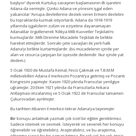
başlıyor’ diyerek Kurtuluş savaşının başlamasının ilk işaretini
Adana da vermiştir. Çünkü Adana ve yöresini işgal eden
yabancılar ‘Avrupa devletlerine destek veren Ermeni devletini
bu topraklarda kurmak istiyorlardı. Adana da 1918-1919
yıllarında işgalcilerin zulüm ve eziyetine dayanamayan
Adanalılar örgütlenerek ‘Kilikya Milli Kuvvetler Teşkilatı’nı
kurmuşlardır. Milli Direnme Mücadele Teşkilatı ile birlikte
hareket etmişlerdir. Sonraki çete savaşları ile yerli halk
Adana’yı birlikte kurtarmışlardır. (bu mücadelenin içinde yer
alan ve cesurca çarpışan bir üyeside dedemdir. Nur içinde yat
dedem.)
5 Ocak 1920 de Mustafa Kemal, Fevzi Çakmak ve T.B.M.M
milletvekilleri Adana il merkezini Pozantı’ya getirmiş ve Pozantı
Kongresini yapmıştır. Kasım 1920 yılında Fransızlar yenilgiye
uğramıştır. 20 Ekim 1921 yılında da Fransızlarla Ankara
Antlaşması imzalanmış ve 5 Ocak 1922 de Fransızlar tamamen
Çukurovadan ayrılmıştır.
Bu tarihten itibaren il merkezi tekrar Adana’ya taşınmıştır.
Bir
konuyu anlatmak yazmak çok özel bir eğitim gerektirmez.
Sadece istemek ve sevmek. İsteyerek ve severek her konuyu
öğrenebilir ve öğretebiliriz. Araştırabiliriz, ve bu araştırma,
öğrenme süreci hiç bir zaman bitmez. Bir çok yol, bir çok görüş