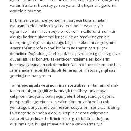
vardır. Bunların hepsi uygun ve yararlıdır; hiçbirisi diğerlerini
dışarda bırakmaz.
Dil bilimsel ve tarihsel yöntemler, sadece kullanılmaları
esnasında elde edilecek şahsi tecrübeler vasıtasiyle
öğrenilebilir Bir milletin veya bir dönemin kültürünü mümkün
olduğu kadar mükemmel bir şekilde anlamak isteyen bir
tarihçinin görüşü, sahip olduğu bilginin kökenini ve gelişimini
araştırabilen profesyonel bir bilim adamının görüşü çok
önemlidir. Doğruluk, güzellik, adalet. çevresine ilgisi, sevgisi ve
duyarlılığı. Her konuyu, teker teker incelemeleri, köklerini
bulmaya çalışmaları çok önemlidir. Yakın dönemin kendine has
sınırlamaları ile birlikte disiplinler arası bir metotla çalışılması
gerektiğine inanıyorum.
Tarihi, geçmişteki ve şimdiki insan tecrübesinin tamamı olarak
tanımlarsak, bu çeşitli ve karmaşık tecrübeyi anlamaya
çalışırken, tek yönlü bakış açısı yeterli olmayacak, çok yönlü
perspektifler gerekecektir. Yakın dönem tarihi de bu çok
yönlülüğü bünyesinde barındıran, sosyal bilimler arası iş birliği
ile birleştirici bir saha olabilir. Disiplinler arası çalışmanın
zarureti kaçınılmazdır. Bilimin ve bilginin bütün olduğunu
düşünmeliyiz, bu gelişmeye bizlerde katkı vermeliyiz.