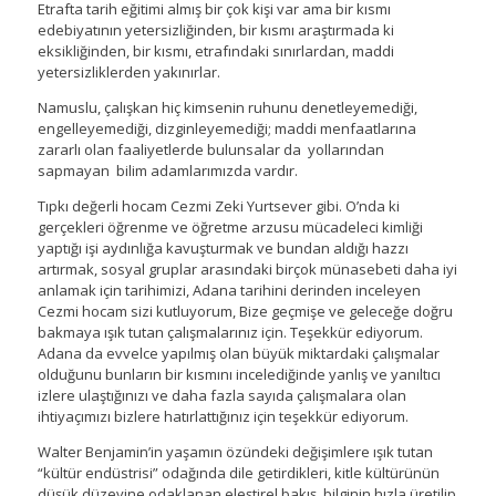
Etrafta tarih eğitimi almış bir çok kişi var ama bir kısmı
edebiyatının yetersizliğinden, bir kısmı araştırmada ki
eksikliğinden, bir kısmı, etrafındaki sınırlardan, maddi
yetersizliklerden yakınırlar.
Namuslu, çalışkan hiç kimsenin ruhunu denetleyemediği,
engelleyemediği, dizginleyemediği; maddi menfaatlarına
zararlı olan faaliyetlerde bulunsalar da yollarından
sapmayan bilim adamlarımızda vardır.
Tıpkı değerli hocam Cezmi Zeki Yurtsever gibi. O’nda ki
gerçekleri öğrenme ve öğretme arzusu mücadeleci kimliği
yaptığı işi aydınlığa kavuşturmak ve bundan aldığı hazzı
artırmak, sosyal gruplar arasındaki birçok münasebeti daha iyi
anlamak için tarihimizi, Adana tarihini derinden inceleyen
Cezmi hocam sizi kutluyorum, Bize geçmişe ve geleceğe doğru
bakmaya ışık tutan çalışmalarınız için. Teşekkür ediyorum.
Adana da evvelce yapılmış olan büyük miktardaki çalışmalar
olduğunu bunların bir kısmını incelediğinde yanlış ve yanıltıcı
izlere ulaştığınızı ve daha fazla sayıda çalışmalara olan
ihtiyaçımızı bizlere hatırlattığınız için teşekkür ediyorum.
Walter Benjamin’in yaşamın özündeki değişimlere ışık tutan
“kültür endüstrisi” odağında dile getirdikleri, kitle kültürünün
düşük düzeyine odaklanan eleştirel bakış, bilginin hızla üretilip