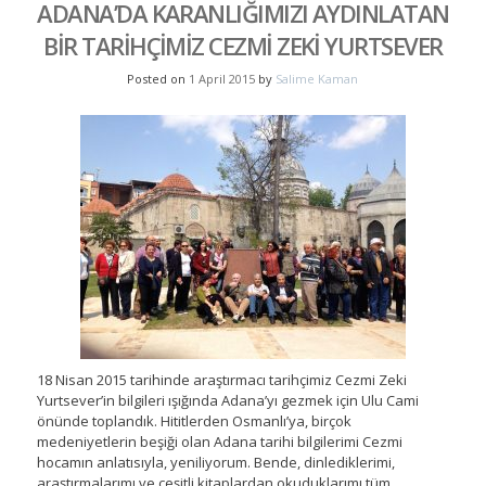
ADANA’DA KARANLIĞIMIZI AYDINLATAN
BİR TARİHÇİMİZ CEZMİ ZEKİ YURTSEVER
Posted on
1 April 2015
by
Salime Kaman
18 Nisan 2015 tarihinde araştırmacı tarihçimiz Cezmi Zeki
Yurtsever’in bilgileri ışığında Adana’yı gezmek için Ulu Cami
önünde toplandık. Hititlerden Osmanlı’ya, birçok
medeniyetlerin beşiği olan Adana tarihi bilgilerimi Cezmi
hocamın anlatısıyla, yeniliyorum. Bende, dinlediklerimi,
araştırmalarımı ve çeşitli kitaplardan okuduklarımı tüm