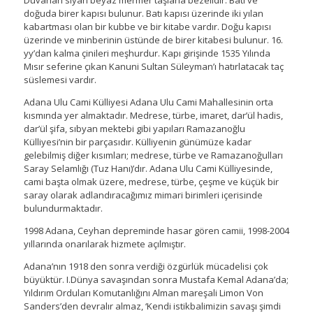
Duvarları siyah beyaz mermer taşlarla bezelidir. Batı ve
doğuda birer kapısı bulunur. Batı kapısı üzerinde iki yılan
kabartması olan bir kubbe ve bir kitabe vardır. Doğu kapısı
üzerinde ve minberinin üstünde de birer kitabesi bulunur. 16.
yy’dan kalma çinileri meşhurdur. Kapı girişinde 1535 Yılında
Mısır seferine çıkan Kanuni Sultan Süleyman’ı hatırlatacak taç
süslemesi vardır.
Adana Ulu Cami Külliyesi Adana Ulu Cami Mahallesinin orta
kısmında yer almaktadır. Medrese, türbe, imaret, dar’ül hadis,
dar’ül şifa, sıbyan mektebi gibi yapıları Ramazanoğlu
Külliyesi’nin bir parçasıdır. Külliyenin günümüze kadar
gelebilmiş diğer kısımları; medrese, türbe ve Ramazanoğulları
Saray Selamlığı (Tuz Hanı)’dır. Adana Ulu Cami Külliyesinde,
cami başta olmak üzere, medrese, türbe, çeşme ve küçük bir
saray olarak adlandıracağımız mimari birimleri içerisinde
bulundurmaktadır.
1998 Adana, Ceyhan depreminde hasar gören camii, 1998-2004
yıllarında onarılarak hizmete açılmıştır.
Adana’nın 1918 den sonra verdiği özgürlük mücadelisi çok
büyüktür. I.Dünya savaşından sonra Mustafa Kemal Adana’da;
Yıldırım Orduları Komutanlığını Alman mareşali Limon Von
Sanders’den devralır almaz, ‘Kendi istikbalimizin savaşı şimdi