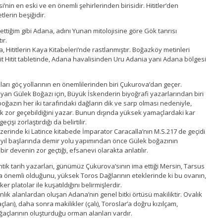
i’nin en eski ve en önemli şehirlerinden birisidir. Hititler’den
lerin beşiğidir.
tiğim gibi Adana, adını Yunan mitolojisine göre Gök tanrısı
ır.
a, Hititlerin Kaya Kitabeleri’nde rastlanmıştır. Boğazköy metinleri
 ait Hitit tabletinde, Adana havalisinden Uru Adania yani Adana bölgesi
ları göç yollarının en önemlilerinden biri Çukurova’dan geçer.
an Gülek Boğazı için, Büyük İskenderin biyoğrafi yazarlarından biri
oğazın her iki tarafındaki dağların dik ve sarp olması nedeniyle,
ok zor geçebildiğini yazar. Bunun dışında yüksek yamaçlardaki kar
eçişi zorlaştırdığı da belirtilir.
zerinde ki Latince kitabede İmparator Caracalla’nın M.S.217 de geçidi
yüzyıl başlarında demir yolu yapımından önce Gülek boğazının
bir devenin zor geçtiği, efsanevi olarakta anlatılır.
tik tarih yazarları, günümüz Çukurova’sının ima ettiği Mersin, Tarsus
 önemli olduğunu, yüksek Toros Dağlarının eteklerinde ki bu ovanın,
r platolar ile kuşatıldığını belirmişlerdir.
lık alanlardan oluşan Adana’nın genel bitki örtüsü makiliktir. Ovalık
ları), daha sonra makilikler (çalı), Toroslar’a doğru kızılçam,
açlarının oluşturduğu orman alanları vardır.