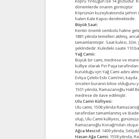
köprü 19 bugün ise 14 gözlüdür. K
dönemlerde onarım görmüştür.
Köprünün kuzeybatısında şehrin sa
halen Kale Kapısı denilmektedir.
Büyük Saat:
Kentin önemli sembolü haline gele
1881 yılında temelleri atılmış, an
tamamlanmıştır. Saat kulesi, 32m. 
şeklindedir. Kuledeki saate 110 ba
Yağ Camii:
Büyük bir cami, medrese ve imaret(
külliye olarak Piri Paşa tarafında
kurulduğu için Yağ Cami adını almış
Evliya Çelebi Eski Cami’nin, kayda
önceleri buranın kilise olduğunu y
1501 yılında, Ramazanoğlu Halil B
medrese de ilave edilmiştir.
Ulu Camii Külliyesi:
Ulu camii, 1508 yılında Ramazanoğl
tarafından tamamlanmış ve ibadete 
olup, Ulu Camii külliyesi, günümüz
Ramazanoğlu Konağı’ndan oluşur
Ağca Mescid:
1409 yılında, Selçuk
Hasan Ağa Camii:
1558 yılında, Ra