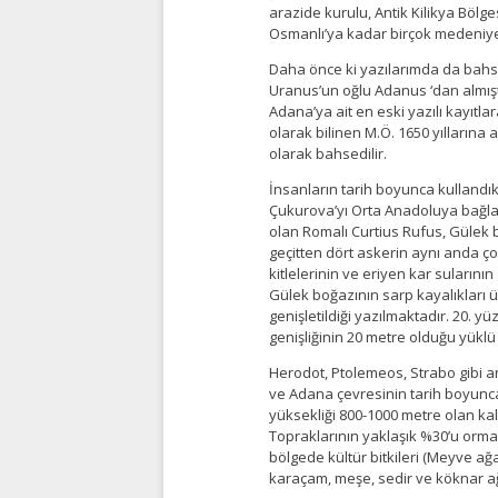
arazide kurulu, Antik Kilikya Bölges
Osmanlı’ya kadar birçok medeniyet
Daha önce ki yazılarımda da bahset
Uranus’un oğlu Adanus ‘dan almışt
Adana’ya ait en eski yazılı kayıtlar
olarak bilinen M.Ö. 1650 yıllarına
olarak bahsedilir.
İnsanların tarih boyunca kullandık
Çukurova’yı Orta Anadoluya bağlay
olan Romalı Curtius Rufus, Gülek b
geçitten dört askerin aynı anda ç
kitlelerinin ve eriyen kar sularının g
Gülek boğazının sarp kayalıkları ü
genişletildiği yazılmaktadır. 20. 
genişliğinin 20 metre olduğu yüklü 
Herodot, Ptolemeos, Strabo gibi an
ve Adana çevresinin tarih boyunca
yüksekliği 800-1000 metre olan kalke
Topraklarının yaklaşık %30’u orman
bölgede kültür bitkileri (Meyve ağaç
karaçam, meşe, sedir ve köknar ağ