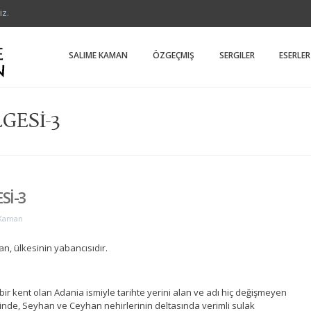
iz.
Salime Kam
Salime Kaman Ya
SALIME KAMAN
ÖZGEÇMIŞ
SERGILER
ESERLER
GESİ-3
Sİ-3
 Kaman
san, ülkesinin yabancısıdır.
bir kent olan Adania ismiyle tarihte yerini alan ve adı hiç değişmeyen
nde, Seyhan ve Ceyhan nehirlerinin deltasında verimli sulak