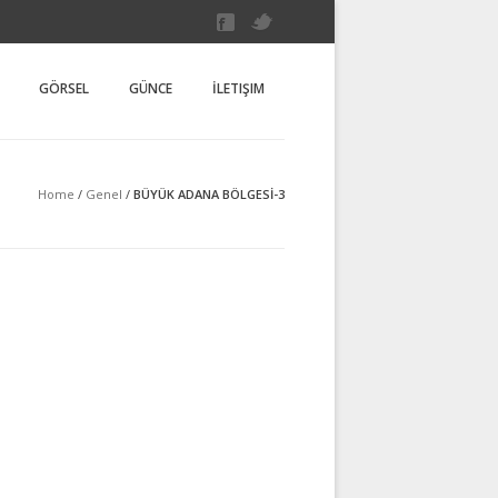
an
sal Sitesi
GÖRSEL
GÜNCE
İLETIŞIM
Home
/
Genel
/
BÜYÜK ADANA BÖLGESİ-3