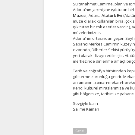
Sultanahmet Camii’ne, plan ve iç 
Adana’nın geçmişine ışık tutan bir
Müzesi,
Adana
Atatürk Evi
(Atatü
müze olarak kullanılan bina, çok 
ışık tutan bir çok eserler vardır.),
müzelerimizdir.
Adana’nın ortasından geçen Seyhan 
Sabancı Merkez Camii’nin kuzeyind
civarında, Dilberler Sekisi yürüyü
yeri olarak dizayn edilmiştir. Atat
merkezinde dinlenme amaçlı birço
Tarih ve coğrafya birbirinden kopu
gösterme zorunluğu getirir. Mekand
anlamanın, zaman-mekan-hareket-a
Kendi kültürel miraslarımıza ve kü
gibi bölgemize, tarihimize yabanc
Sevgiyle kalın
Salime Kaman
Genel