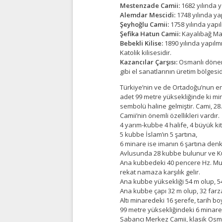
Mestenzade Camii:
1682 yılında 
Alemdar Mescidi:
1748 yılında ya
Şeyhoğlu Camii:
1758 yılında yapı
Şefika Hatun Camii:
Kayalıbağ Maha
Bebekli Kilise:
1890 yılında yapılmı
Katolik kilisesidir.
Kazancılar Çarşısı:
Osmanlı dönemi
gibi el sanatlarının üretim bölgesid
Türkiye’nin ve de Ortadoğu’nun en
adet 99 metre yüksekliğinde ki mi
sembolü haline gelmiştir. Cami, 28.50
Camii’nin önemli özellikleri vardır.
4 yarım-kubbe 4 halife, 4 büyük k
5 kubbe İslam’ın 5 şartına,
6 minare ise imanın 6 şartına denk 
Avlusunda 28 kubbe bulunur ve Ku
Ana kubbedeki 40 pencere Hz. Mu
rekat namaza karşılık gelir.
Ana kubbe yüksekliği 54 m olup, 54
Ana kubbe çapı 32 m olup, 32 farza 
Altı minaredeki 16 şerefe, tarih b
99 metre yüksekliğindeki 6 minare i
Sabancı Merkez Camii, klasik Osma