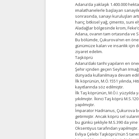
Adana’da yaklaşık 1.400.000 hektar
imalathanelerle başlayan sanayile
sonrasında, sanayi kuruluşları a
hariç; bitkisel yağ, çimento, suni 
Aladağlar bölgesinde krom, Feke’de 
Adana, ovanın tam ortasında ve S
Bu bölümde, Çukurova’nın en öneml
günümüze kalan ve insanlık için de
ziyaret edelim.
Taşköprü
Adana’daki tarihi yapıların en öne
Şehir içinden geçen Seyhan Irmağ
dünyada kullanılmaya devam edil
İlk köprünün, M.Ö.1551 yılında, Hit
kayıtlarında söz edilmiştir.
İlk Taş köprünün, M.Ö.I. yüzyılda 
yıkılmıştır. İkinci Taş köprü M.S.
yapılmıştır.
İmparator Hadrianus, Çukurova böl
getirmiştir. Ancak köprü sel suların
bu günkü şekliyle M.S.390 da yine
Oksentiyus tarafından yapılmıştır.
Evliya Çelebi Taşköprü’nün 5 tanes