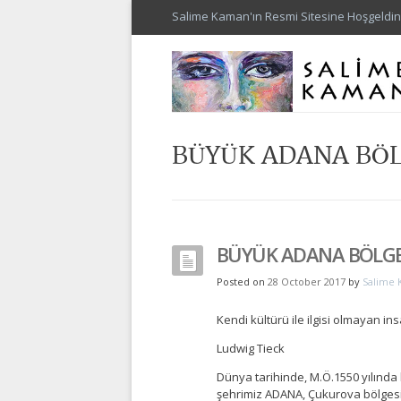
Salime Kaman'ın Resmi Sitesine Hoşgeldin
BÜYÜK ADANA BÖL
BÜYÜK ADANA BÖLGE
Posted on
28 October 2017
by
Salime
Kendi kültürü ile ilgisi olmayan in
Ludwig Tieck
Dünya tarihinde, M.Ö.1550 yılında 
şehrimiz ADANA, Çukurova bölgesi