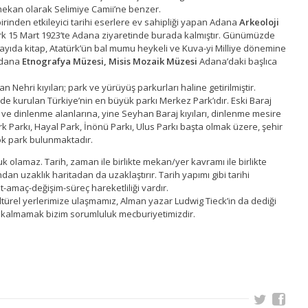
mekan olarak Selimiye Camii’ne benzer.
birinden etkileyici tarihi eserlere ev sahipliği yapan Adana
Arkeoloji
rk 15 Mart 1923’te Adana ziyaretinde burada kalmıştır. Günümüzde
sayıda kitap, Atatürk’ün bal mumu heykeli ve Kuva-yi Milliye dönemine
 Adana
Etnografya Müzesi, Misis Mozaik Müzesi
Adana’daki başlıca
Nehri kıyıları; park ve yürüyüş parkurları haline getirilmiştir.
e kurulan Türkiye’nin en büyük parkı Merkez Park’ıdır. Eski Baraj
ş ve dinlenme alanlarına, yine Seyhan Baraj kıyıları, dinlenme mesire
ürk Parkı, Hayal Park, İnönü Parkı, Ulus Parkı başta olmak üzere, şehir
k park bulunmaktadır.
k olamaz. Tarih, zaman ile birlikte mekan/yer kavramı ile birlikte
an uzaklık haritadan da uzaklaştırır. Tarih yapımı gibi tarihi
maç-değişim-süreç hareketliliği vardır.
ltürel yerlerimize ulaşmamız, Alman yazar Ludwig Tieck’in da dediği
ı kalmamak bizim sorumluluk mecburiyetimizdir.