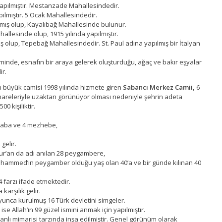
yapılmıştır. Mestanzade Mahallesindedir.
pılmıştır. 5 Ocak Mahallesindedir.
lmış olup, Kayalıbağ Mahallesinde bulunur.
llesinde olup, 1915 yılında yapılmıştır.
ş olup, Tepebağ Mahallesindedir. St. Paul adına yapılmış bir İtalyan
nde, esnafın bir araya gelerek oluşturduğu, ağaç ve bakır eşyalar
ir.
 büyük camisi 1998 yılında hizmete giren
Sabancı Merkez Camii,
6
nareleriyle uzaktan görünüyor olması nedeniyle şehrin adeta
0 kişiliktir.
itaba ve 4 mezhebe,
gelir.
r’an da adı anılan 28 peygambere,
hammed’in peygamber olduğu yaş olan 40’a ve bir günde kılınan 40
 farzı ifade etmektedir.
karşılık gelir.
oyunca kurulmuş 16 Türk devletini simgeler.
se Allah’ın 99 güzel ismini anmak için yapılmıştır.
nlı mimarisi tarzında inşa edilmiştir. Genel görünüm olarak