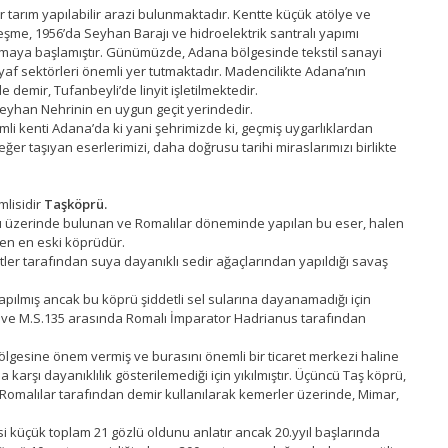
 tarım yapılabilir arazi bulunmaktadır. Kentte küçük atölye ve
şme, 1956’da Seyhan Barajı ve hidroelektrik santralı yapımı
rtmaya başlamıştır. Günümüzde, Adana bölgesinde tekstil sanayi
elyaf sektörleri önemli yer tutmaktadır. Madencilikte Adana’nın
demir, Tufanbeyli’de linyit işletilmektedir.
eyhan Nehrinin en uygun geçit yerindedir.
i kenti Adana’da ki yani şehrimizde ki, geçmiş uygarlıklardan
ğer taşıyan eserlerimizi, daha doğrusu tarihi miraslarımızı birlikte
mlisidir
Taşköprü.
ı üzerinde bulunan ve Romalılar döneminde yapılan bu eser, halen
en en eski köprüdür.
itler tarafından suya dayanıklı sedir ağaçlarından yapıldığı savaş
yapılmış ancak bu köprü şiddetli sel sularına dayanamadığı için
120 ve M.S.135 arasında Romalı İmparator Hadrianus tarafından
gesine önem vermiş ve burasını önemli bir ticaret merkezi haline
a karşı dayanıklılık gösterilemediği için yıkılmıştır. Üçüncü Taş köprü,
 Romalılar tarafından demir kullanılarak kemerler üzerinde, Mimar,
i küçük toplam 21 gözlü oldunu anlatır ancak 20.yyıl başlarında