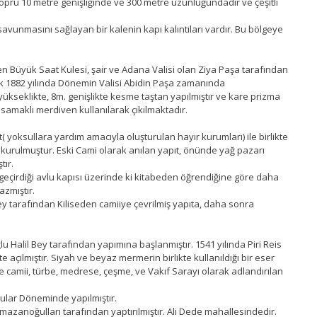
öprü 10 metre genişliğinde ve 300 metre uzunluğundadır ve çeşitli
vunmasını sağlayan bir kalenin kapı kalıntıları vardır. Bu bölgeye
n Büyük Saat Kulesi, şair ve Adana Valisi olan Ziya Paşa tarafından
cak 1882 yılında Dönemin Valisi Abidin Paşa zamanında
yükseklikte, 8m. genişlikte kesme taştan yapılmıştır ve kare prizma
samaklı merdiven kullanılarak çıkılmaktadır.
 yoksullara yardım amacıyla oluşturulan hayır kurumları) ile birlikte
n kurulmuştur. Eski Cami olarak anılan yapıt, önünde yağ pazarı
tır.
 geçirdiği avlu kapısı üzerinde ki kitabeden öğrendiğine göre daha
azmıştır.
ey tarafından Kiliseden camiiye çevrilmiş yapıta, daha sonra
u Halil Bey tarafından yapımına başlanmıştır. 1541 yılında Piri Reis
açılmıştır. Siyah ve beyaz mermerin birlikte kullanıldığı bir eser
e camii, türbe, medrese, çeşme, ve Vakıf Sarayı olarak adlandırılan
.
lular Döneminde yapılmıştır.
mazanoğulları tarafından yaptırılmıştır. Ali Dede mahallesindedir.