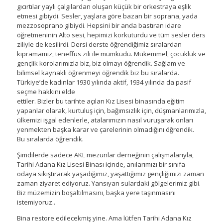
gıcırtılar yaylı çalgılardan oluşan küçük bir orkestraya eşlik
etmesi gibiydi. Sesler, yaşlara göre bazan bir soprana, yada
mezzosoprano gibiydi. Hepsini bir anda bastıran idare
öğretmeninin Alto sesi, hepimizi korkuturdu ve tüm sesler ders
ziliyle de kesilirdi. Dersi derste öğrendiğimiz sıralardan
kıpramamız, teneffüs zili ile mümküdü. Mükemmel, çocukluk ve
gençlik korolarımızla biz, biz olmayı öğrendik. Sağlam ve
bilimsel kaynaklı öğrenmeyi öğrendik biz bu sıralarda.
Türkiye’de kadınlar 1930 yılında aktif, 1934 yılında da pasif
seçme hakkını elde
ettiler. Bizler bu tarihte açılan Kız Lisesi binasında eğitim
yapanlar olarak, kurtuluş için, bağımsızlık için, düşmanlarımızla,
ülkemizi işgal edenlerle, atalarımızın nasıl vuruşarak onları
yenmekten başka karar ve çarelerinin olmadığını öğrendik.
Bu sıralarda öğrendik.
Şimdilerde sadece AKL mezunlar derneğinin çalışmalarıyla,
Tarihi Adana Kız Lisesi Binası içinde, anılarımızı bir sınıfa-
odaya sıkıştırarak yaşadığımız, yaşattığımız gençliğimizi zaman
zaman ziyaret ediyoruz. Yansıyan sulardaki gölgelerimiz gibi.
Biz müzemizin boşaltılmasını, başka yere taşınmasını
istemiyoruz..
Bina restore edilecekmiş yine. Ama lütfen Tarihi Adana Kız