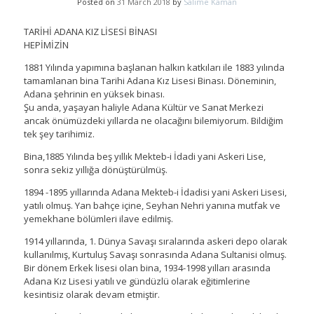
Posted on
31 March 2018
by
Salime Kaman
TARİHİ ADANA KIZ LİSESİ BİNASI
HEPİMİZİN
1881 Yılında yapımına başlanan halkın katkıları ile 1883 yılında
tamamlanan bina Tarihi Adana Kız Lisesi Binası. Döneminin,
Adana şehrinin en yüksek binası.
Şu anda, yaşayan haliyle Adana Kültür ve Sanat Merkezi
ancak önümüzdeki yıllarda ne olacağını bilemiyorum. Bildiğim
tek şey tarihimiz.
Bina,1885 Yılında beş yıllık Mekteb-i İdadi yani Askeri Lise,
sonra sekiz yıllığa dönüştürülmüş.
1894 -1895 yıllarında Adana Mekteb-i İdadisi yani Askeri Lisesi,
yatılı olmuş. Yan bahçe içine, Seyhan Nehri yanına mutfak ve
yemekhane bölümleri ilave edilmiş.
1914 yıllarında, 1. Dünya Savaşı sıralarında askeri depo olarak
kullanılmış, Kurtuluş Savaşı sonrasında Adana Sultanisi olmuş.
Bir dönem Erkek lisesi olan bina, 1934-1998 yılları arasında
Adana Kız Lisesi yatılı ve gündüzlü olarak eğitimlerine
kesintisiz olarak devam etmiştir.