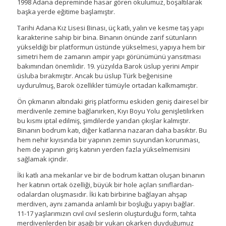
1998 Adana depreminde hasar gören okulumuz, boşaltılarak
başka yerde eğitime başlamıştır.
Tarihi Adana Kız Lisesi Binası, üç katlı, yalın ve kesme taş yapı
karakterine sahip bir bina. Binanın önünde zarif sütunların
yükseldiği bir platformun üstünde yükselmesi, yapıya hem bir
simetri hem de zamanın ampir yapı görünümünü yansıtması
bakımından önemlidir. 19. yüzyılda Barok üslup yerini Ampir
üsluba bırakmıştır. Ancak bu üslup Türk beğenisine
uydurulmuş, Barok özellikler tümüyle ortadan kalkmamıştır.
Ön çıkmanın altındaki giriş platformu eskiden geniş dairesel bir
merdivenle zemine bağlanırken, Kıyı Boyu Yolu genişletilirken
bu kısmı iptal edilmiş, şimdilerde yandan çıkışlar kalmıştır.
Binanın bodrum katı, diğer katlarına nazaran daha basıktır. Bu
hem nehir kıyısında bir yapının zemin suyundan korunması,
hem de yapının giriş katının yerden fazla yükselmemisini
sağlamak içindir.
İki katlı ana mekanlar ve bir de bodrum kattan oluşan binanın
her katının ortak özelliği, büyük bir hole açılan sınıflardan-
odalardan oluşmasıdır. İki katı birbirine bağlayan ahşap
merdiven, aynı zamanda anlamlı bir boşluğu yapıyı bağlar.
11-17 yaşlarımızın cıvıl cıvıl seslerin oluşturduğu form, tahta
merdivenlerden bir aşağı bir yukarı çıkarken duyduğumuz