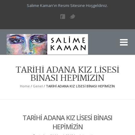
Salime Kaman'ın Resmi Sitesine Hoşgeldiniz.
Sa
Sal
TARİHİ ADANA KIZ LİSESİ
BİNASI HEPİMİZİN
Home
/
Genel
/
TARİHİ ADANA KIZ LİSESİ BİNASI HEPİMİZİN
TARİHİ ADANA KIZ LİSESİ BİNASI
HEPİMİZİN