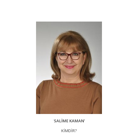
‘
SALİME KAMAN’
KİMDİR?