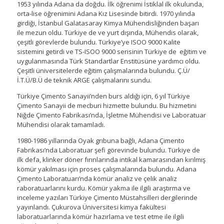
1953 yılında Adana da doğdu. İlk öğrenimi İstiklal ilk okulunda,
orta-lise öğrenimini Adana Kız Lisesinde bitirdi. 1970 yılında
girdiği, İstanbul Galatasaray Kimya Mühendisliğinden başarı
ile mezun oldu. Türkiye de ve yurt dışında, Mühendis olarak,
çeşitli görevlerde bulundu. Türkiye’ye ISOO 9000 Kalite
sistemini getirdi ve TS-ISOO 9000 serisinin Türkiye de eğitim ve
uygulanmasında Türk Standartlar Enstitüsüne yardımcı oldu.
Çeşitli üniversitelerde eğitim çalışmalarında bulundu. Ç.Ü/
İ.T.Ü/B.Ü de teknik ARGE çalışmalarını sundu.
Türkiye Çimento Sanayii’nden burs aldığı için, 6 yıl Türkiye
Çimento Sanayii de mecburi hizmette bulundu. Bu hizmetini
Niğde Çimento Fabrikası’nda, İşletme Mühendisi ve Laboratuar
Mühendisi olarak tamamladı.
1980-1986 yıllarında Oyak grıbuna bağlı, Adana Çimento
Fabrikası’nda Laboratuar şefi görevinde bulundu. Türkiye de
ilk defa, klinker döner fırınlarında intikal kamarasından kırılmış
kömür yakılması için proses çalışmalarında bulundu. Adana
Çimento Laboratuarı’nda kömür analiz ve çelik analiz
raboratuarlarını kurdu. Kömür yakma ile ilgili araştırma ve
inceleme yazıları Türkiye Çimento Müstahsilleri dergilerinde
yayınlandı. Çukurova Üniversitesi kimya fakültesi
laboratuarlarında kömür hazırlama ve test etme ile ilgili