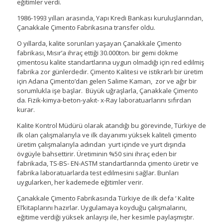
eğitimler verdi.
1986-1993 yılları arasında, Yapı Kredi Bankası kuruluşlarından,
Çanakkale Çimento Fabrikasına transfer oldu.
O yıllarda, kalite sorunları yaşayan Çanakkale Çimento
fabrikası, Mısır’a ihraç ettiği 30.000ton. bir gemi dökme
çimentosu kalite standartlarına uygun olmadığı için red edilmiş
fabrika zor günlerdedir. Çimento Kalitesi ve istikrarlı bir üretim
için Adana Çimento’dan gelen Salime Kaman, zor ve ağır bir
sorumlukla işe başlar. Büyük uğraşlarla, Çanakkale Çimento
da. Fizik-kimya-beton-yakıt- x-Ray laboratuarlarını sıfırdan
kurar.
Kalite Kontrol Müdürü olarak atandığı bu görevinde, Türkiye de
ilk olan çalışmalarıyla ve ilk dayanımı yüksek kaliteli çimento
üretim çalışmalarıyla adından yurt içinde ve yurt dışında
övgüyle bahsettirir. Üretiminin %50 sini ihraç eden bir
fabrikada, TS-BS- EN-ASTM standartlarında çimento üretir ve
fabrika laboratuarlarda test edilmesini sağlar. Bunları
uygularken, her kademede eğitimler verir.
Çanakkale Çimento Fabrikasında Türkiye de ilk defa ‘ Kalite
El’kitaplarını hazırlar. Uygulamaya koyduğu çalışmalarını,
eğitime verdiği yüksek anlayışı ile, her kesimle paylaşmıştır.