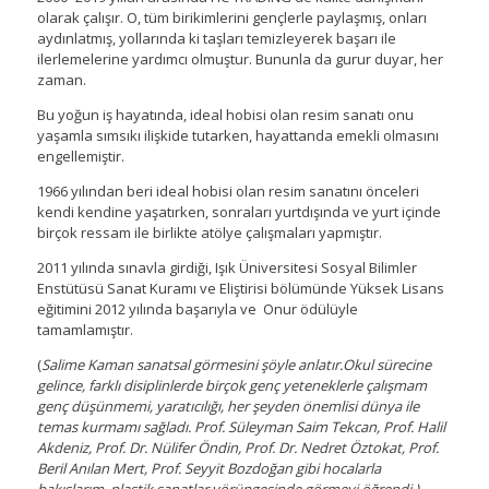
olarak çalışır. O, tüm birikimlerini gençlerle paylaşmış, onları
aydınlatmış, yollarında ki taşları temizleyerek başarı ile
ilerlemelerine yardımcı olmuştur. Bununla da gurur duyar, her
zaman.
Bu yoğun iş hayatında, ideal hobisi olan resim sanatı onu
yaşamla sımsıkı ilişkide tutarken, hayattanda emekli olmasını
engellemiştir.
1966 yılından beri ideal hobisi olan resim sanatını önceleri
kendi kendine yaşatırken, sonraları yurtdışında ve yurt içinde
birçok ressam ile birlikte atölye çalışmaları yapmıştır.
2011 yılında sınavla girdiği, Işık Üniversitesi Sosyal Bilimler
Enstütüsü Sanat Kuramı ve Eliştirisi bölümünde Yüksek Lisans
eğitimini 2012 yılında başarıyla ve Onur ödülüyle
tamamlamıştır.
(
Salime Kaman sanatsal görmesini şöyle anlatır.Okul sürecine
gelince, farklı disiplinlerde birçok genç yeteneklerle çalışmam
genç düşünmemi, yaratıcılığı, her şeyden önemlisi dünya ile
temas kurmamı sağladı. Prof. Süleyman Saim Tekcan, Prof. Halil
Akdeniz, Prof. Dr. Nülifer Öndin, Prof. Dr. Nedret Öztokat, Prof.
Beril Anılan Mert, Prof. Seyyit Bozdoğan gibi hocalarla