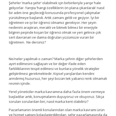
Şehirler ‘marka şehir’ olabilmek için birbirileriyle yarışır hale
geliyorlar. Yarışta ‘hangi özelliklerin ön plana çıkarılarak’ nasıl
bir adım öne geçileceği konusunda profesyonel çalışmalar
yürütülmeye başlandı. Artık zamanı geldi ve geçiyor. İyi bir
öğretmen ve iyi bir öğrenci olmamız gerekiyor. Her şeyin
nedenini araştıran, meraklı ve bitmek bilmez bir enerjiyle
bilginin peşinde koşan bir öğrenci olmak ve yeri gelince çok
sert davranan ve daima doğruları yüzümüze vuran bir
öğretmen. Ne dersiniz?
Ne/neler yapılmalı o zaman? Marka şehrin diğer şehirlerden
ayırt edilmesini sağlayan ve bir değer ifade eden
farklılıklarının tespit edilmesi ve bunlara yönelik stratejiler
geliştirilmesi gerekmektedir. Kişisel yarışlardan kendini
arındırmış huzursuz, her şeyi bozan tek yabancı renk olmamalı
resmin içinde.
Yerel yöneticiler marka kavramına daha fazla önem vermeye
başladılar artık, konuşmalarını duyuyoruz ve okuyoruz. Sıkça
sorulan sorulardan biri, nasıl marka kent olabiliriz?
Pazarlamanın önemli konularından olan marka kavramı ürün
ve hizmet satışını kolaylaştırdığından, şehir pazarlamasında da