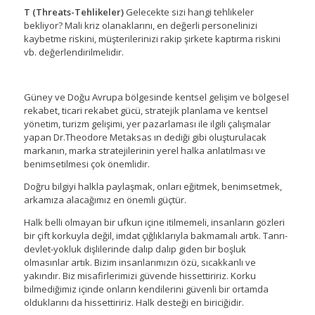
T (Threats-Tehlikeler)
Gelecekte sizi hangi tehlikeler
bekliyor? Mali kriz olanaklarını, en değerli personelinizi
kaybetme riskini, müşterilerinizi rakip şirkete kaptırma riskini
vb. değerlendirilmelidir.
Güney ve Doğu Avrupa bölgesinde kentsel gelişim ve bölgesel
rekabet, ticari rekabet gücü, stratejik planlama ve kentsel
yönetim, turizm gelişimi, yer pazarlaması ile ilgili çalışmalar
yapan Dr.Theodore Metaksas ın dediği gibi oluşturulacak
markanın, marka stratejilerinin yerel halka anlatılması ve
benimsetilmesi çok önemlidir.
Doğru bilgiyi halkla paylaşmak, onları eğitmek, benimsetmek,
arkamıza alacağımız en önemli güçtür.
Halk belli olmayan bir ufkun içine itilmemeli, insanların gözleri
bir çift korkuyla değil, imdat çığlıklarıyla bakmamalı artık. Tanrı-
devlet-yokluk dişlilerinde dalıp dalıp giden bir boşluk
olmasınlar artık. Bizim insanlarımızın özü, sıcakkanlı ve
yakındır. Biz misafirlerimizi güvende hissettiririz. Korku
bilmediğimiz içinde onların kendilerini güvenli bir ortamda
olduklarını da hissettiririz. Halk desteği en biriciğidir.