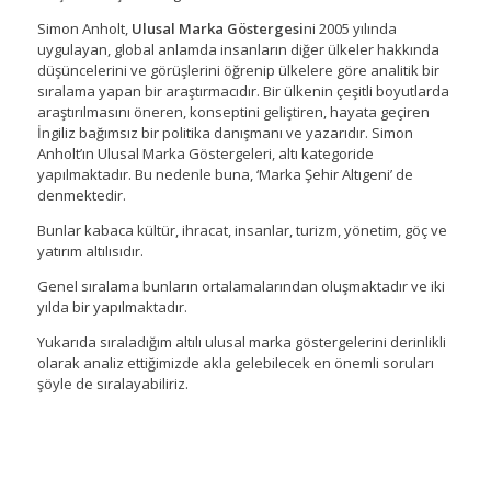
Simon Anholt,
Ulusal Marka Göstergesi
ni 2005 yılında
uygulayan, global anlamda insanların diğer ülkeler hakkında
düşüncelerini ve görüşlerini öğrenip ülkelere göre analitik bir
sıralama yapan bir araştırmacıdır. Bir ülkenin çeşitli boyutlarda
araştırılmasını öneren, konseptini geliştiren, hayata geçiren
İngiliz bağımsız bir politika danışmanı ve yazarıdır. Simon
Anholt’ın Ulusal Marka Göstergeleri, altı kategoride
yapılmaktadır. Bu nedenle buna, ‘Marka Şehir Altıgeni’ de
denmektedir.
Bunlar kabaca kültür, ihracat, insanlar, turizm, yönetim, göç ve
yatırım altılısıdır.
Genel sıralama bunların ortalamalarından oluşmaktadır ve iki
yılda bir yapılmaktadır.
Yukarıda sıraladığım altılı ulusal marka göstergelerini derinlikli
olarak analiz ettiğimizde akla gelebilecek en önemli soruları
şöyle de sıralayabiliriz.