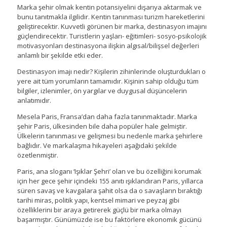
Marka şehir olmak kentin potansiyelini dışarıya aktarmak ve
bunu tanıtmakla ilgilidir. Kentin tanınması turizm hareketlerini
geliştirecektir. Kuvvetli görünen bir marka, destinasyon imajını
güçlendirecektir. Turistlerin yaşları- eğitimleri- sosyo-psikolojik
motivasyonları destinasyona ilişkin algısal/bilişsel değerleri
anlamlı bir şekilde etki eder.
Destinasyon imajı nedir? Kişilerin zihinlerinde oluşturdukları o
yere ait tüm yorumların tamamıdır. Kişinin sahip olduğu tüm
bilgiler, izlenimler, ön yargılar ve duygusal düşüncelerin
anlatımıdır.
Mesela Paris, Fransa’dan daha fazla tanınmaktadır. Marka
şehir Paris, ülkesinden bile daha popüler hale gelmiştir.
Ülkelerin tanınması ve gelişmesi bu nedenle marka şehirlere
bağlıdır. Ve markalaşma hikayeleri aşağıdaki şekilde
özetlenmiştir.
Paris, ana sloganı ‘Işıklar Şehri’ olan ve bu özelliğini korumak
için her gece şehir içindeki 155 anıtı ışıklandıran Paris, yıllarca
süren savaş ve kavgalara şahit olsa da o savaşların bıraktığı
tarihi miras, politik yapı, kentsel mimari ve peyzaj gibi
özelliklerini bir araya getirerek güçlü bir marka olmayı
başarmıştır. Günümüzde ise bu faktörlere ekonomik gücünü