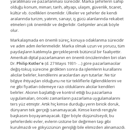
yaratılması ve pazarlanması sürecidir. Marka şehirlerin sahip
olduğu konum, mimari, tarih, altyapı, ulaşım, güvenlik, ticaret,
kültür vb. özellikleri önemlidir. Ülkeler ve şehirler de kendi
aralarında turizm, yatırım, sanayi, iş gücü alanlarında rekabet
etmeleri çok önemlidir ve değerlidir. Gelişimler ancak böyle
olur.
Markalaşmada en önemli süreç, konuya odaklanma sürecidir
ve adım adım ilerlenmelidir. Marka olmak uzun ve yorucu, tüm
paydaşların katılımıyla gerçekleşerek bütüncül bir faaliyettir.
Amerikalı dijital pazarlamanın en önemli öncülerinden biri olan
Dr.
Philip Kotler’e
(d. 27 Mayıs 1931- …) göre pazarlamacılar
değiş-tokuş sürecine girdikten sonra da işlemlerin kurallarını
alıcılar belirler, kendilerini aracılardan ayrı tutarlar. Ne tür
bilgiye ihtiyaçları olduğunu ne tür tekliflerle ilgilendiklerini ve
ne gibi fiyatları ödemeye razı olduklarını alıcılar kendileri
belirler. Alıcının başlattığı ve kontrol ettiği bu pazarlama
uygulamaları, önceki zamanların pazarlama uygulamalarını
ters yüz etmiştir. Artık hiç kimse durduğu yerin biricik doruk,
dünyanın tek gerçeği sanamayacak. Kimse kendi rengiyle
başkasını boyayamayacak. Eğer böyle düşünülseydi, bu
şehirlerdeki evler, evlerin üstüne bir değirmen taşı gibi
kurulmazdı ve gökyüzünün genişliği bile elimizden alınamazdı.