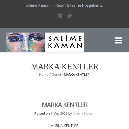
Salime Kaman'ın Resmi Sitesine Hoşgeldiniz.
Sa
Sal
MARKA KENTLER
Home
/
Genel
/
MARKA KENTLER
MARKA KENTLER
Posted on
6 May 2022
by
Salime Kaman
MARKA KENTLER