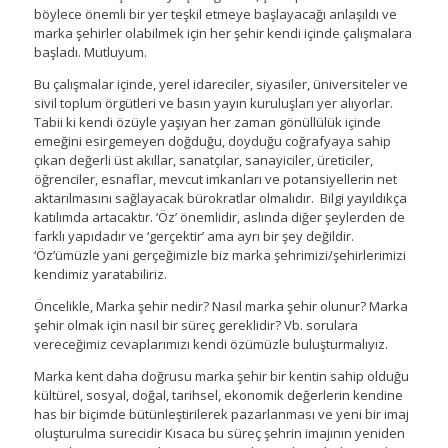
böylece önemli bir yer teşkil etmeye başlayacağı anlaşıldı ve
marka şehirler olabilmek için her şehir kendi içinde çalışmalara
başladı. Mutluyum.
Bu çalışmalar içinde, yerel idareciler, siyasiler, üniversiteler ve
sivil toplum örgütleri ve basın yayın kuruluşları yer alıyorlar.
Tabii ki kendi özüyle yaşıyan her zaman gönüllülük içinde
emeğini esirgemeyen doğduğu, doyduğu coğrafyaya sahip
çıkan değerli üst akıllar, sanatçılar, sanayiciler, üreticiler,
öğrenciler, esnaflar, mevcut imkanları ve potansiyellerin net
aktarılmasını sağlayacak bürokratlar olmalıdır. Bilgi yayıldıkça
katılımda artacaktır. ‘Öz’ önemlidir, aslında diğer şeylerden de
farklı yapıdadır ve ‘gerçektir’ ama ayrı bir şey değildir.
‘Öz’ümüzle yani gerçeğimizle biz marka şehrimizi/şehirlerimizi
kendimiz yaratabiliriz.
Öncelikle, Marka şehir nedir? Nasıl marka şehir olunur? Marka
şehir olmak için nasıl bir süreç gereklidir? Vb. sorulara
vereceğimiz cevaplarımızı kendi özümüzle buluşturmalıyız.
Marka kent daha doğrusu marka şehir bir kentin sahip olduğu
kültürel, sosyal, doğal, tarihsel, ekonomik değerlerin kendine
has bir biçimde bütünleştirilerek pazarlanması ve yeni bir imaj
oluşturulma surecidir Kısaca bu süreç şehrin imajının yeniden