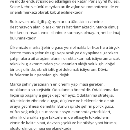
ve moda endüstrisindeki etkinliğini de katan Paris Eyfel Kulesi,
Seine Nehri ve ünlü meydanları ile aşkın ve romantizmin de en
önemli merkezi olarak kabul edilmektedir.
Bu kavramlarla ilgili çağırışımlar da tüketicinin zihnine
destinasyon alanı olarak Paris’i hatırlatmaktadır. Marka olmuş
her kentin insanlarının zihninde karmaşık olmayan, net bir imaj
bulunmaktadır.
Ülkemizde marka Şehir olgusu yeni olmakla birlikte hala birçok
kentte ‘marka şehir’ ile ilgili yapılacak ya da yapılması gereken
çalışmalara ait araştırmalarımı direkt aktarmak istiyorum ancak
teknik bilgi aktarımından çok, insanları aldığı soluk gibi doğal
bir akış dilinde, ebruli iplik gibi dokumak istiyorum. Döviz
büfelerinin kur panoları gibi değil!
Marka şehir yaratmanın en önemli yapılması gereken,
odaklanma stratejisidir. Odaklanma önemlidir. Odaklanmadan
hiçbir işi başarıyla gerçekleştiremeyiz. Odaklanma stratejisi,
tüketicilerin zihninde duygu, düşünce ve beklentilerin de bir
araya getirilmesi demektir. Bunun içinde şehrin politik gücü,
nüfus yoğunluğu, suç oranı, sosyo-ekonomik yeterlilikleri,
etkinlik olanakları gibi faktörlerin de etkisiyle tüketicilerin
zihninde kalite, vaat, davranış şekli ve bir hikâye yani bir imaj
oluşturulmuş olması gerekmektedir.